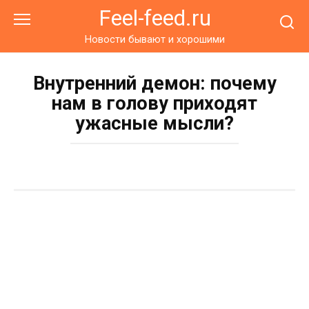
Перейти
Feel-feed.ru
к
контенту
Новости бывают и хорошими
Внутренний демон: почему
нам в голову приходят
ужасные мысли?