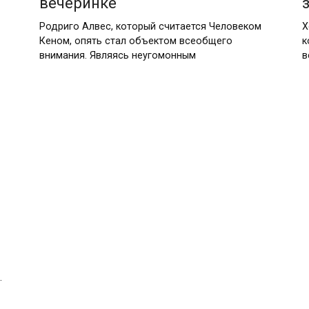
вечеринке
Родриго Алвес, который считается Человеком
Х
Кеном, опять стал объектом всеобщего
к
внимания. Являясь неугомонным
в
.