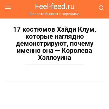
Перейти
Feel-feed.ru
к
контенту
Новости бывают и хорошими
17 костюмов Хайди Клум,
которые наглядно
демонстрируют, почему
именно она — Королева
Хэллоуина