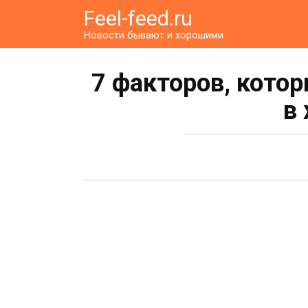
Перейти
Feel-feed.ru
к
Новости бывают и хорошими
контенту
7 факторов, кото
в