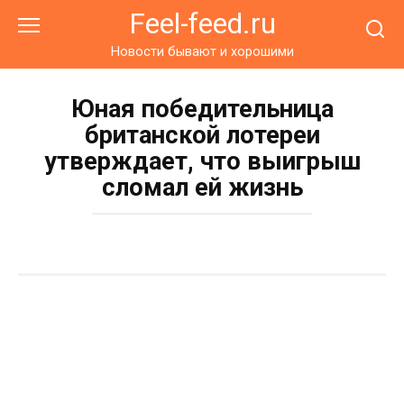
Перейти
Feel-feed.ru
к
контенту
Новости бывают и хорошими
Юная победительница
британской лотереи
утверждает, что выигрыш
сломал ей жизнь