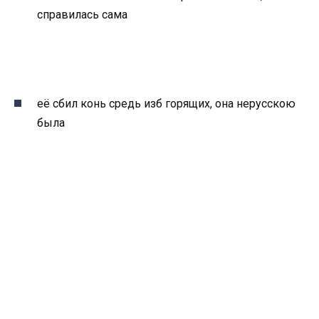
справилась сама
её сбил конь средь изб горящих, она нерусскою
была