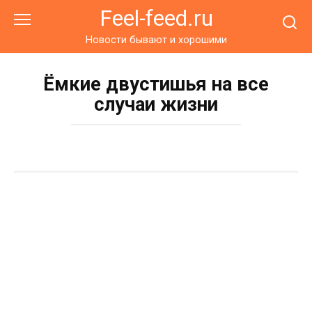
Перейти
Feel-feed.ru
к
контенту
Новости бывают и хорошими
Ёмкие двустишья на все
случаи жизни