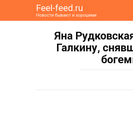
Перейти
Feel-feed.ru
к
Новости бывают и хорошими
контенту
Яна Рудковска
Галкину, сняв
богем