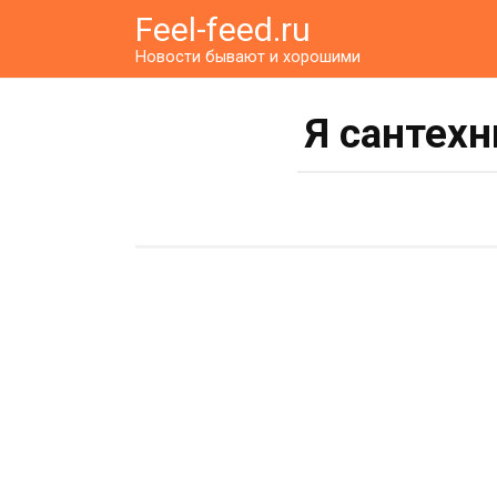
Перейти
Feel-feed.ru
к
Новости бывают и хорошими
контенту
Я сантехн