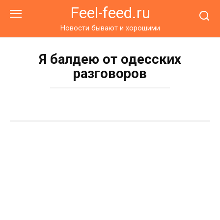
Перейти
Feel-feed.ru
к
контенту
Новости бывают и хорошими
Я балдею от одесских
разговоров