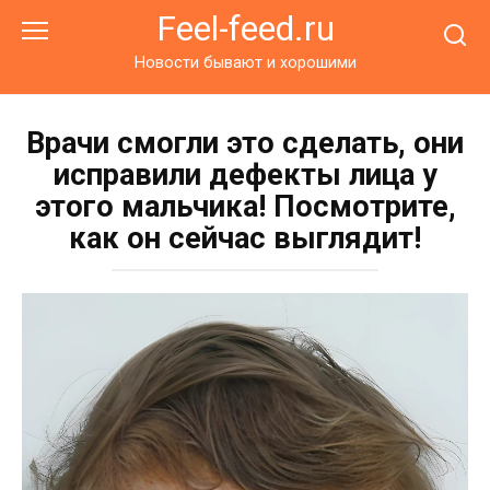
Перейти
Feel-feed.ru
к
контенту
Новости бывают и хорошими
Врачи смогли это сделать, они
исправили дефекты лица у
этого мальчика! Посмотрите,
как он сейчас выглядит!