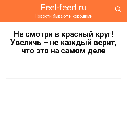
Перейти
Feel-feed.ru
к
контенту
Новости бывают и хорошими
Не смотри в красный круг!
Увеличь – не каждый верит,
что это на самом деле