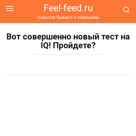
Перейти
Feel-feed.ru
к
контенту
Новости бывают и хорошими
Вот совершенно новый тест на
IQ! Пройдете?