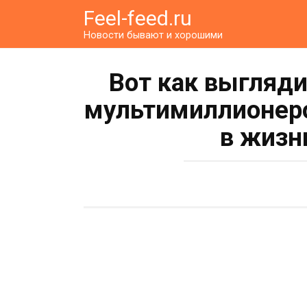
Перейти
Feel-feed.ru
к
Новости бывают и хорошими
контенту
Вот как выгляд
мультимиллионеро
в жизн