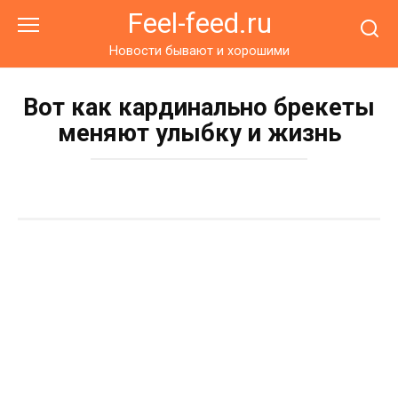
Перейти
Feel-feed.ru
к
контенту
Новости бывают и хорошими
Вот как кардинально брекеты
меняют улыбку и жизнь