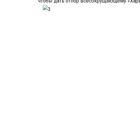
чтобы дать отпор всесокрущающему «Харв