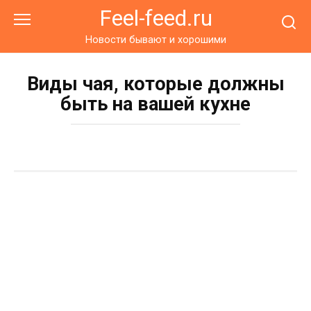
Перейти
Feel-feed.ru
к
контенту
Новости бывают и хорошими
Виды чая, которые должны
быть на вашей кухне