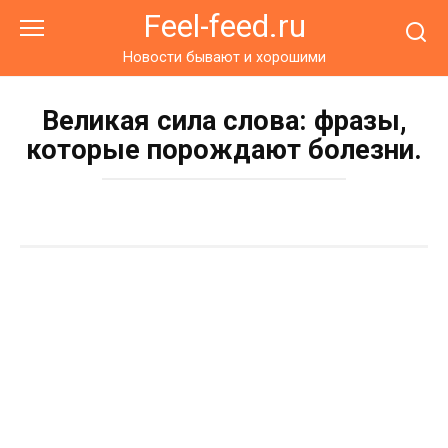
Перейти
Feel-feed.ru
к
контенту
Новости бывают и хорошими
Великая сила слова: фразы,
которые порождают болезни.