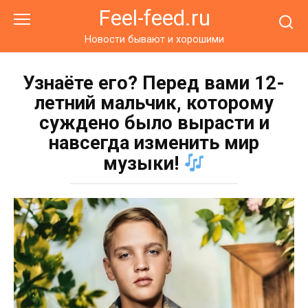
Перейти
Feel-feed.ru
к
контенту
Новости бывают и хорошими
Узнаёте его? Перед вами 12-
летний мальчик, которому
суждено было вырасти и
навсегда изменить мир
музыки!