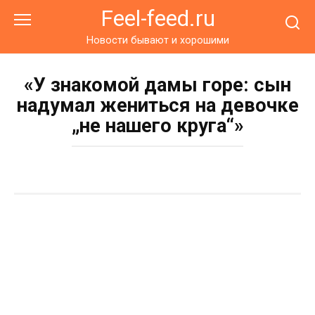
Перейти
Feel-feed.ru
к
контенту
Новости бывают и хорошими
«У знакомой дамы горе: сын
надумал жениться на девочке
„не нашего круга“»