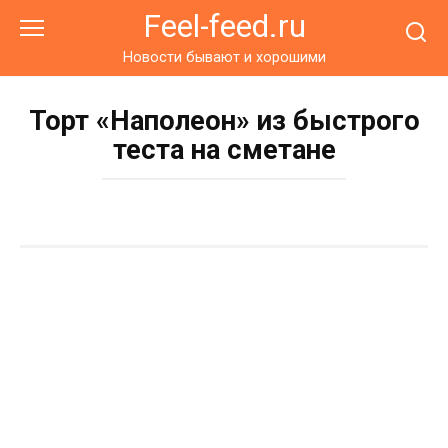
Перейти
Feel-feed.ru
к
контенту
Новости бывают и хорошими
Торт «Наполеон» из быстрого
теста на сметане