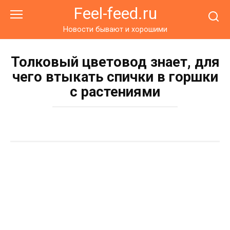
Перейти
Feel-feed.ru
к
контенту
Новости бывают и хорошими
Толковый цветовод знает, для
чего втыкать спички в горшки
с растениями