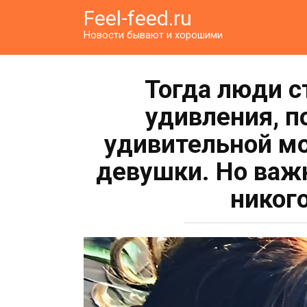
Перейти
Feel-feed.ru
к
Новости бывают и хорошими
контенту
Тогда люди с
удивления, п
удивительной м
девушки. Но важ
никог