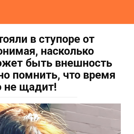
тояли в ступоре от
онимая, насколько
ожет быть внешность
но помнить, что время
о не щадит!