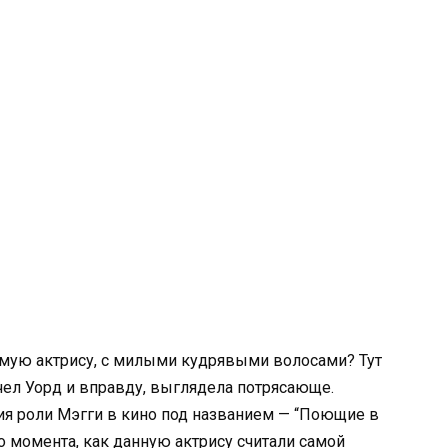
амую актрису, с милыми кудрявыми волосами? Тут
чел Уорд и вправду, выглядела потрясающе.
ия роли Мэгги в кино под названием — “Поющие в
о момента, как данную актрису считали самой