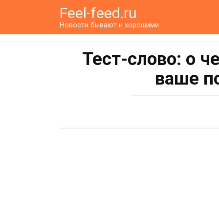
Перейти
Feel-feed.ru
к
Новости бывают и хорошими
контенту
Тест-слово: о 
ваше п