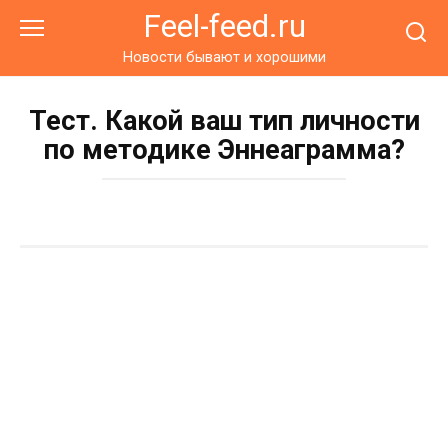
Перейти
Feel-feed.ru
к
контенту
Новости бывают и хорошими
Тест. Какой ваш тип личности
по методике Эннеаграмма?