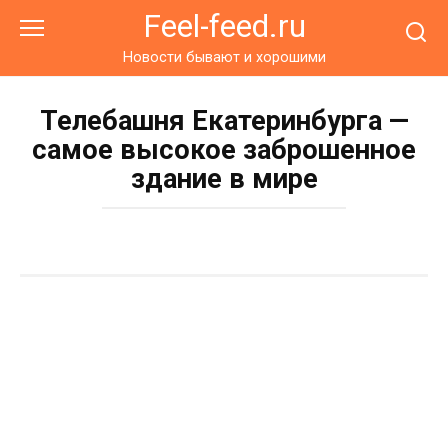
Перейти
Feel-feed.ru
к
контенту
Новости бывают и хорошими
Телебашня Екатеринбурга —
самое высокое заброшенное
здание в мире