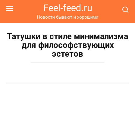
Перейти
Feel-feed.ru
к
контенту
Новости бывают и хорошими
Татушки в стиле минимализма
для философствующих
эстетов