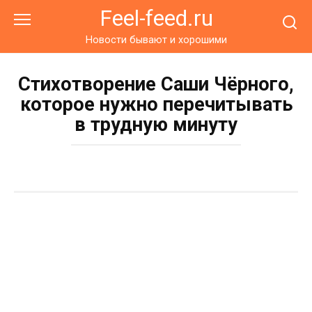
Перейти
Feel-feed.ru
к
контенту
Новости бывают и хорошими
Стихотворение Саши Чёрного,
которое нужно перечитывать
в трудную минуту