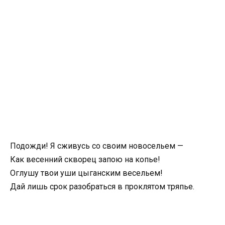
Подожди! Я сживусь со своим новосельем —
Как весенний скворец запою на копье!
Оглушу твои уши цыганским весельем!
Дай лишь срок разобраться в проклятом тряпье.