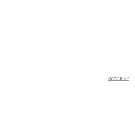
Источник