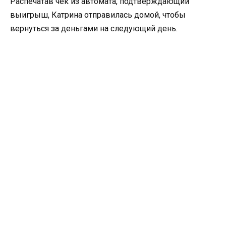
Распечатав чек из автомата, подтверждающий
выигрыш, Катрина отправилась домой, чтобы
вернуться за деньгами на следующий день.