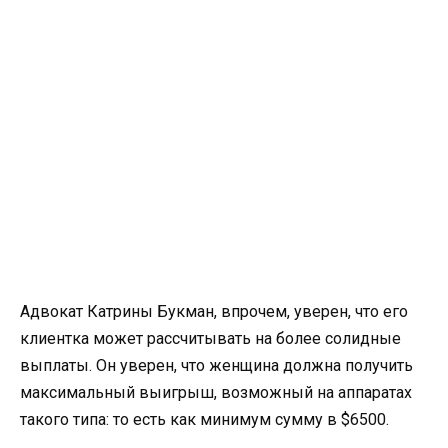
Адвокат Катрины Букман, впрочем, уверен, что его
клиентка может рассчитывать на более солидные
выплаты. Он уверен, что женщина должна получить
максимальный выигрыш, возможный на аппаратах
такого типа: то есть как минимум сумму в $6500.