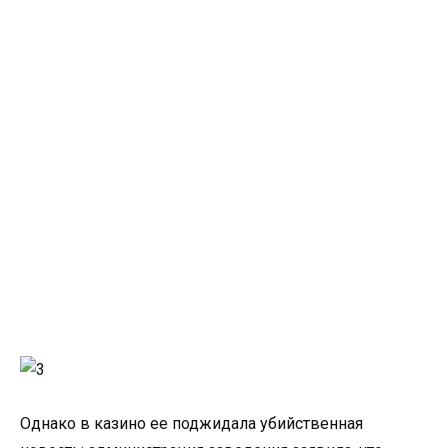
Однако в казино ее поджидала убийственная