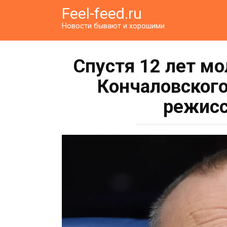
Перейти
Feel-feed.ru
к
Новости бывают и хорошими
контенту
Спустя 12 лет м
Кончаловского
режисс