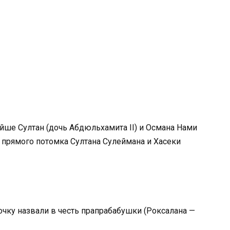
Айше Султан (дочь Абдюльхамита II) и Османа Нами
, прямого потомка Султана Сулеймана и Хасеки
очку назвали в честь прапрабабушки (Роксалана —