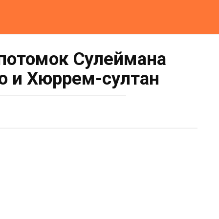
потомок Сулеймана
о и Хюррем-султан