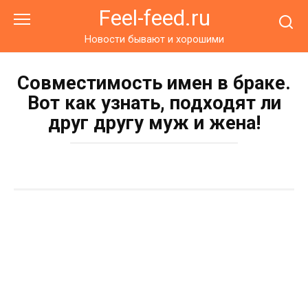
Перейти
Feel-feed.ru
к
контенту
Новости бывают и хорошими
Совместимость имен в браке.
Вот как узнать, подходят ли
друг другу муж и жена!