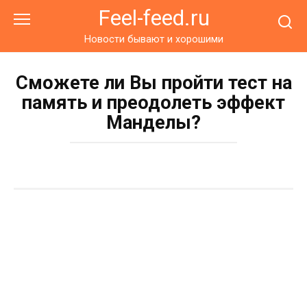
Перейти
Feel-feed.ru
к
контенту
Новости бывают и хорошими
Сможете ли Вы пройти тест на
память и преодолеть эффект
Манделы?