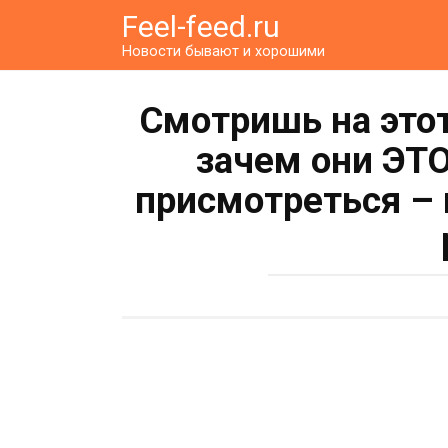
Перейти
Feel-feed.ru
к
Новости бывают и хорошими
контенту
Смотришь на это
зачем они ЭТО
присмотреться – 