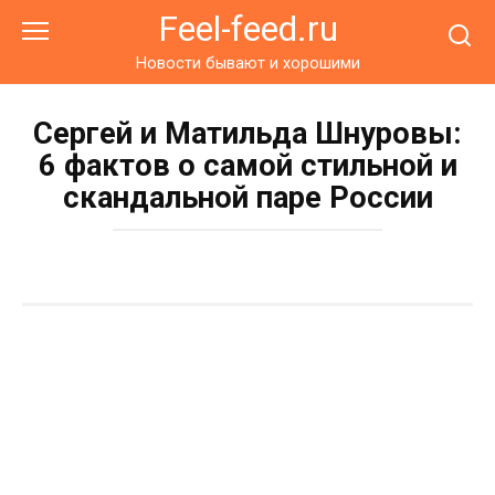
Перейти
Feel-feed.ru
к
контенту
Новости бывают и хорошими
Сергей и Матильда Шнуровы:
6 фактов о самой стильной и
скандальной паре России