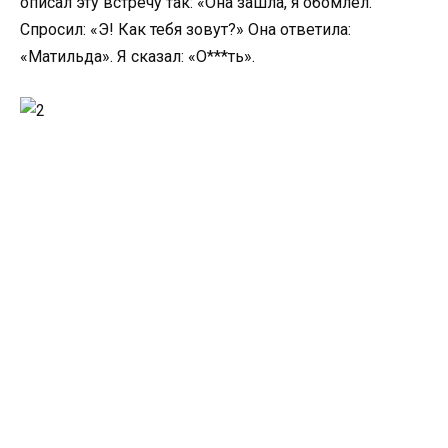
описал эту встречу так: «Она зашла, я обомлел.
Спросил: «Э! Как тебя зовут?» Она ответила:
«Матильда». Я сказал: «О***ть».