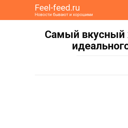
Перейти
Feel-feed.ru
к
Новости бывают и хорошими
контенту
Самый вкусный 
идеального