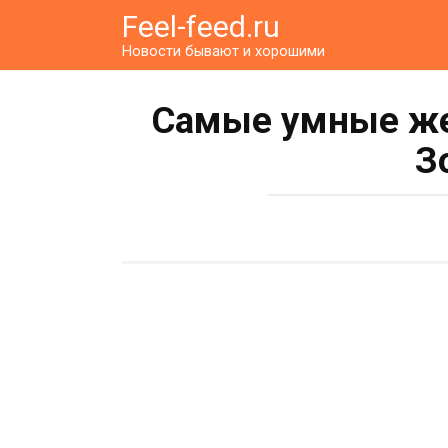
Перейти
Feel-feed.ru
к
Новости бывают и хорошими
контенту
Самые умные же
З