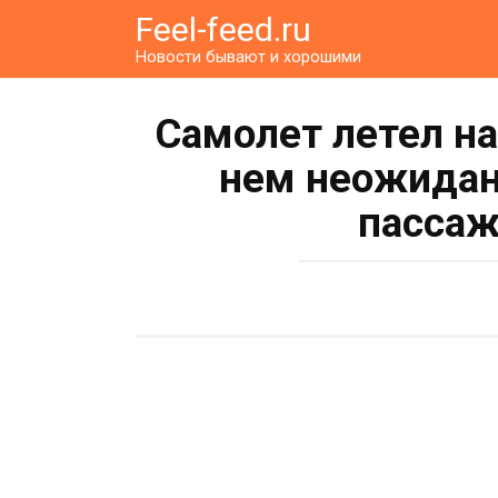
Перейти
Feel-feed.ru
к
Новости бывают и хорошими
контенту
Самолет летел на
нем неожидан
пассаж