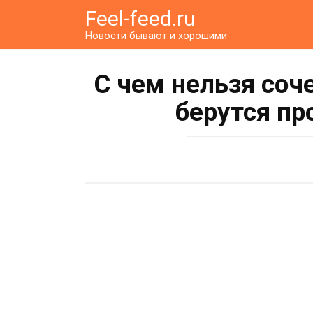
Перейти
Feel-feed.ru
к
Новости бывают и хорошими
контенту
С чем нельзя соч
берутся п