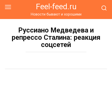
Перейти
Feel-feed.ru
к
контенту
Новости бывают и хорошими
Руссиано Медведева и
репрессо Сталина: реакция
соцсетей