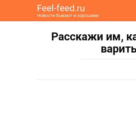
Перейти
Feel-feed.ru
к
Новости бывают и хорошими
контенту
Расскажи им, к
варит