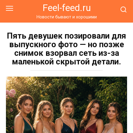
Перейти
Feel-feed.ru
к
контенту
Новости бывают и хорошими
Пять девушек позировали для
выпускного фото — но позже
снимок взорвал сеть из-за
маленькой скрытой детали.