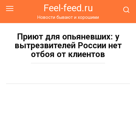
Перейти
Feel-feed.ru
к
контенту
Новости бывают и хорошими
Приют для опьяневших: у
вытрезвителей России нет
отбоя от клиентов