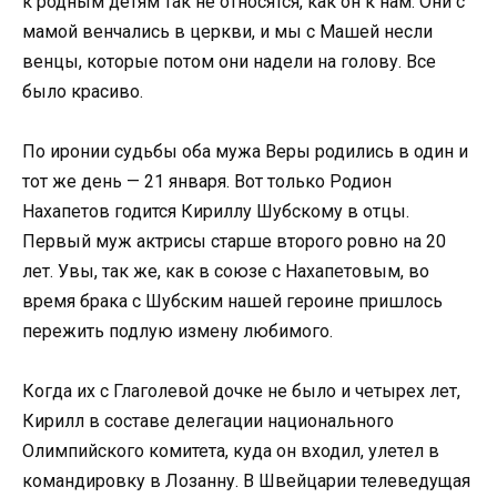
к родным детям так не относятся, как он к нам. Они с
мамой венчались в церкви, и мы с Машей несли
венцы, которые потом они надели на голову. Все
было красиво.
По иронии судьбы оба мужа Веры родились в один и
тот же день — 21 января. Вот только Родион
Нахапетов годится Кириллу Шубскому в отцы.
Первый муж актрисы старше второго ровно на 20
лет. Увы, так же, как в союзе с Нахапетовым, во
время брака с Шубским нашей героине пришлось
пережить подлую измену любимого.
Когда их с Глаголевой дочке не было и четырех лет,
Кирилл в составе делегации национального
Олимпийского комитета, куда он входил, улетел в
командировку в Лозанну. В Швейцарии телеведущая