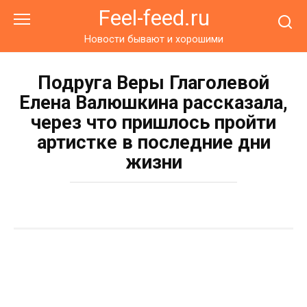
Перейти
Feel-feed.ru
к
контенту
Новости бывают и хорошими
Подруга Веры Глаголевой
Елена Валюшкина рассказала,
через что пришлось пройти
артистке в последние дни
жизни