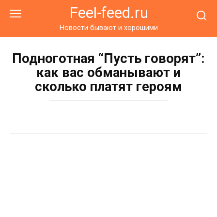
Перейти
Feel-feed.ru
к
контенту
Новости бывают и хорошими
Подноготная “Пусть говорят”:
как вас обманывают и
сколько платят героям