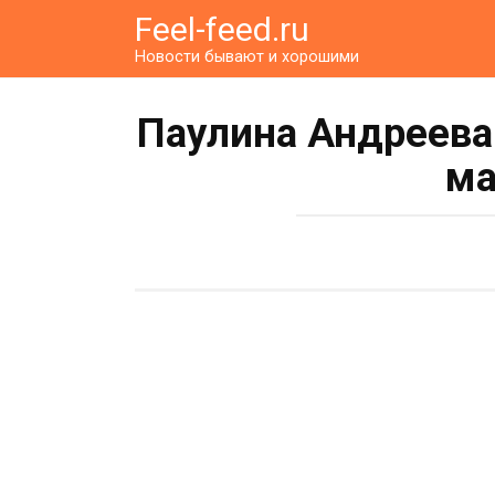
Перейти
Feel-feed.ru
к
Новости бывают и хорошими
контенту
Паулина Андреева
ма