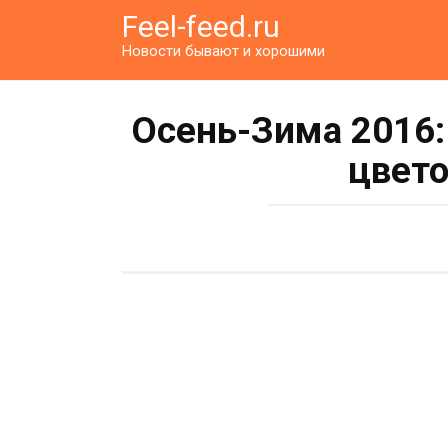
Перейти
Feel-feed.ru
к
Новости бывают и хорошими
контенту
Осень-Зима 2016:
цвет