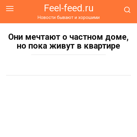
Перейти
Feel-feed.ru
к
контенту
Новости бывают и хорошими
Они мечтают о частном доме,
но пока живут в квартире