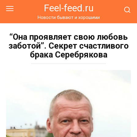
Перейти
Feel-feed.ru
к
контенту
Новости бывают и хорошими
“Она проявляет свою любовь
заботой”. Секрет счастливого
брака Серебрякова