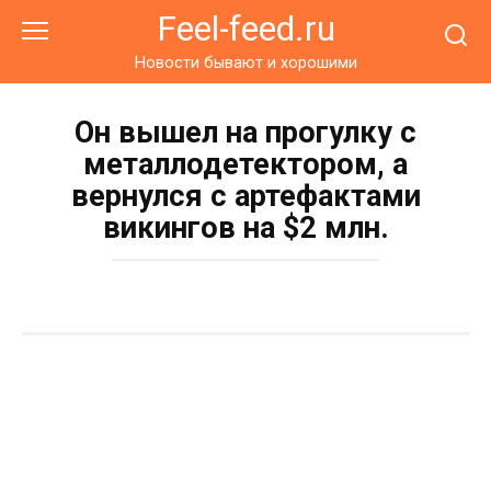
Перейти
Feel-feed.ru
к
контенту
Новости бывают и хорошими
Он вышел на прогулку с
металлодетектором, а
вернулся с артефактами
викингов на $2 млн.