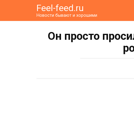
Перейти
Feel-feed.ru
к
Новости бывают и хорошими
контенту
Он просто прос
р